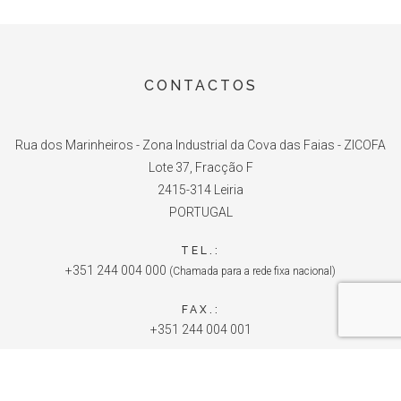
CONTACTOS
Rua dos Marinheiros - Zona Industrial da Cova das Faias - ZICOFA
Lote 37, Fracção F
2415-314 Leiria
PORTUGAL
TEL.:
+351 244 004 000
(Chamada para a rede fixa nacional)
FAX.:
+351 244 004 001
E-MAIL:
info@unite.com.pt