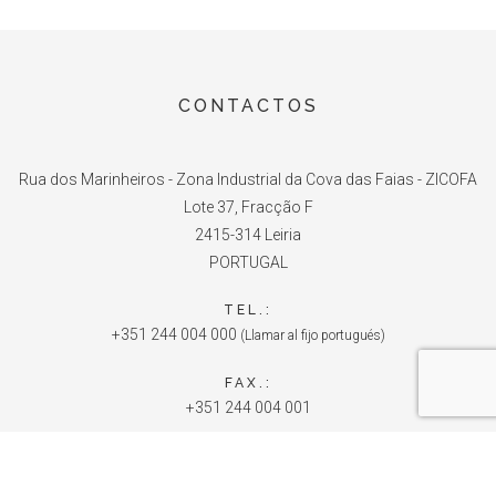
CONTACTOS
Rua dos Marinheiros - Zona Industrial da Cova das Faias - ZICOFA
Lote 37, Fracção F
2415-314 Leiria
PORTUGAL
TEL.:
+351 244 004 000
(Llamar al fijo portugués)
FAX.:
+351 244 004 001
E-MAIL:
info@unite.com.pt