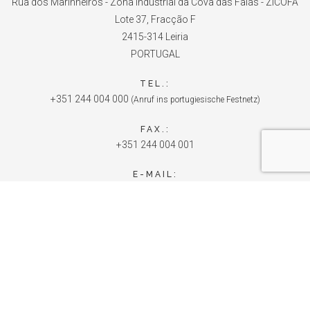
Rua dos Marinheiros - Zona Industrial da Cova das Faias - ZICOFA
Lote 37, Fracção F
2415-314 Leiria
PORTUGAL
TEL.:
+351 244 004 000
(Anruf ins portugiesische Festnetz)
FAX.:
+351 244 004 001
E-MAIL:
info@unite.com.pt
SCHLÜSSELBEREICH
UNITE