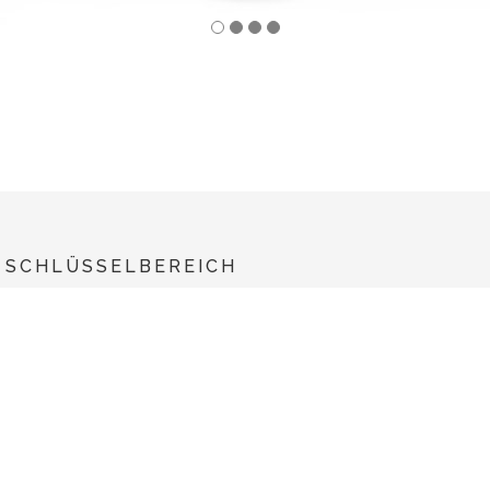
SCHLÜSSELBEREICH
UNITE
LEISTUNGEN
TECHNOLOGIEN
NEUIGKEITEN