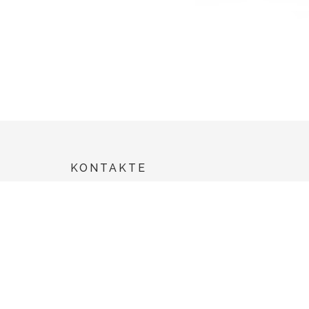
KONTAKTE
Rua dos Marinheiros - Zona Industrial da Cova das
Faias - ZICOFA Lote 37, Fracção F
2415-314 Leiria
PORTUGAL
TEL.: