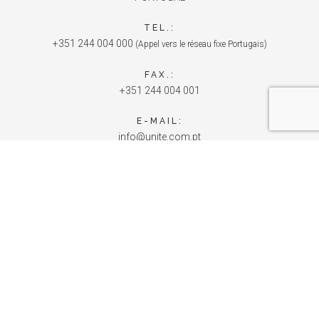
TEL.:
+351 244 004 000
(Appel vers le réseau fixe Portugais)
FAX.:
+351 244 004 001
E-MAIL:
info@unite.com.pt
KEY AREAS
UNITE
SERVICES
TECHNOLOGIE
NEWS