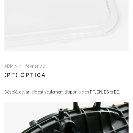
ADMIN /
février 7 /
(PT) ÓPTICA
Désolé, cet article est seulement disponible en
PT
,
EN
,
ES
et
DE
.