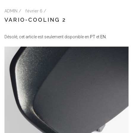
ADMIN /
février 6 /
VARIO-COOLING 2
Désolé, cet article est seulement disponible en
PT
et
EN
.