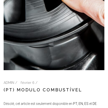
ADMIN /
février 6 /
(PT) MODULO COMBUSTÍVEL
Désolé, cet article est seulement disponible en
PT
,
EN
,
ES
et
DE
.