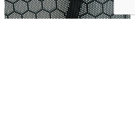
ADMIN /
septembre 2 /
(PT) GRELHA DA COLUNA
Désolé, cet article est seulement disponible en
PT
,
EN
,
ES
et
DE
.