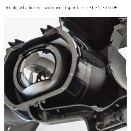
Désolé, cet article est seulement disponible en
PT
,
EN
,
ES
et
DE
.