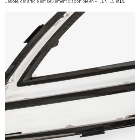
Désolé, cet article est seulement disponible en
PT
,
EN
,
ES
et
DE
.