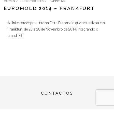
ADMIN /
setembro 16 /
GENERAL
EUROMOLD 2014 – FRANKFURT
A Unite esteve presente na Feira Euromold que se realizou em
Frankfurt, de 25 a 28 de Novembro de 2014, integrando o
stand DRT.
CONTACTOS
Rua dos Marinheiros - Zona Industrial da Cova das Faias - ZICOFA